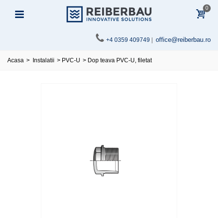
0
office@reiberbau.ro
+4 0359 409749
|
Acasa
>
Instalatii
>
PVC-U
>
Dop teava PVC-U, filetat