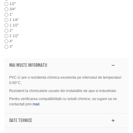
1/2"
3/4"
1"
1 1/4"
1 1/2"
2"
2 1/2"
4"
3"
MAI MULTE INFORMATII
PVC-U are o rezistenta chimica excelenta pe intervalul de temperaturi
0-60°C.
Rezistent la chimicalele uzuale din instalatiile de apa si industriale.
Pentru verificarea compatibilitatii cu solutii chimice, va rugam sa ne
contactati prin
mail
.
DATE TEHNICE