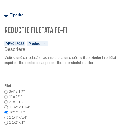
Tiparire
REDUCTIE FILETATA FE-FI
DFV012038
Produs nou
Descriere
Mufő scurtő cu reducáie, asamblare la un capőt cu filet exterior la celőlat
capőt cu filet interior (doar pentru filet din material plastic)
Filet
3/4" x 1/2"
1" x 3/4"
2" x 1 1/2"
1 1/2" x 1 1/4"
1/2" x 3/8"
1 1/4" x 3/4"
1 1/2" x 1"