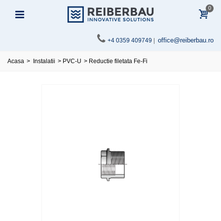
0
office@reiberbau.ro
+4 0359 409749
|
Acasa
>
Instalatii
>
PVC-U
>
Reductie filetata Fe-Fi