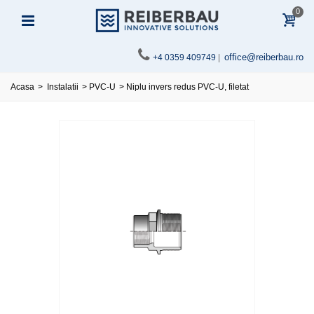
0
office@reiberbau.ro
+4 0359 409749
|
Acasa
>
Instalatii
>
PVC-U
>
Niplu invers redus PVC-U, filetat