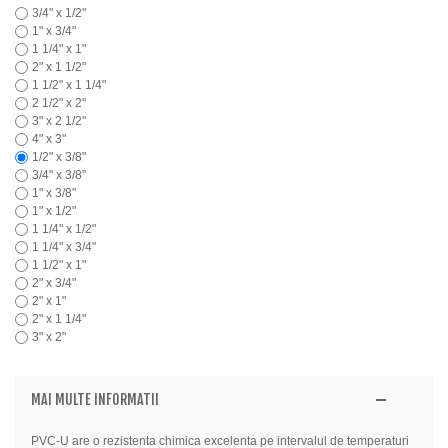
3/4" x 1/2"
1" x 3/4"
1 1/4" x 1"
2" x 1 1/2"
1 1/2" x 1 1/4"
2 1/2" x 2"
3" x 2 1/2"
4" x 3"
1/2" x 3/8"
3/4" x 3/8"
1" x 3/8"
1" x 1/2"
1 1/4" x 1/2"
1 1/4" x 3/4"
1 1/2" x 1"
2" x 3/4"
2" x 1"
2" x 1 1/4"
3" x 2"
MAI MULTE INFORMATII
PVC-U are o rezistenta chimica excelenta pe intervalul de temperaturi