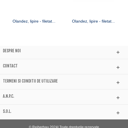
Olandez, lipire - filetat...
Olandez, lipire - filetat...
DESPRE NOI
CONTACT
TERMENI SI CONDITII DE UTILIZARE
A.N.P.C.
S.O.L.
© Reiberbau 2024| Toate drepturile rezervate